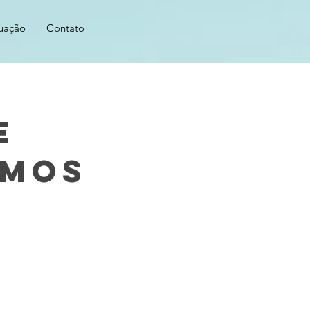
uação
Contato
e
umos