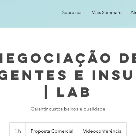
Sobre nós
Mais Sommare
At
Negociação d
gentes e Ins
| Lab
Garantir custos baixos e qualidade
Proposta
Comercial
1 h
1
Proposta Comercial
Videoconferência